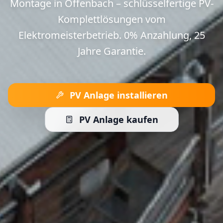
Montage in Offenbach – schlüsselfertige PV-
Komplettlösungen vom
Elektromeisterbetrieb. 0% Anzahlung, 25
Jahre Garantie.
PV Anlage installieren
PV Anlage kaufen