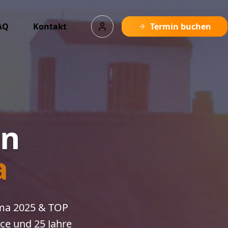
AQ
Kontakt
Termin buchen
en
a
irma 2025 & TOP
ce und 25 Jahre