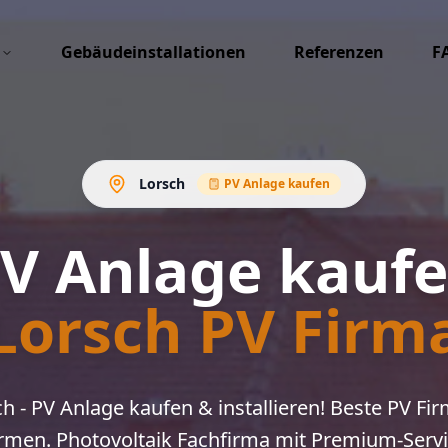
Gebäudeinstallationen
Referenzen
F
Lorsch
PV Anlage kaufen
V Anlage kauf
Lorsch PV Firm
h - PV Anlage kaufen & installieren! Beste PV F
irmen. Photovoltaik Fachfirma mit Premium-Servi