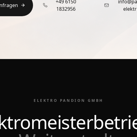
+49 6150
info@pa
nfragen
1832956
elekt
ELEKTRO PANDION GMBH
ektromeisterbetri