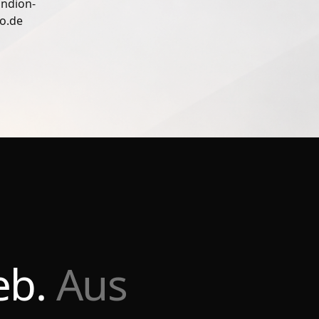
ndion-
ro.de
eb.
Aus