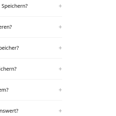
+
 Speichern?
+
eren?
+
peicher?
+
ichern?
+
tem?
+
enswert?