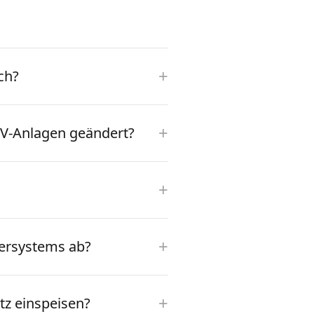
+
ch?
+
PV-Anlagen geändert?
+
+
hersystems ab?
+
etz einspeisen?