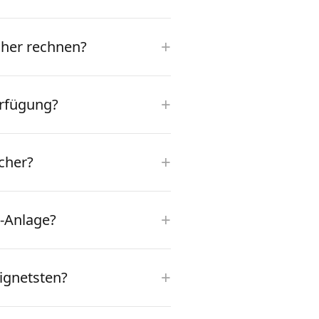
+
cher rechnen?
+
erfügung?
+
icher?
+
V-Anlage?
+
ignetsten?