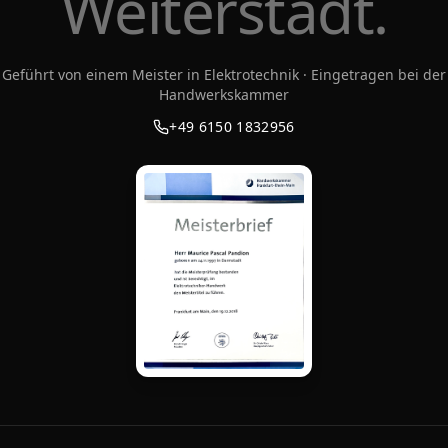
Weiterstadt.
Geführt von einem Meister in Elektrotechnik · Eingetragen bei der
Handwerkskammer
+49 6150 1832956