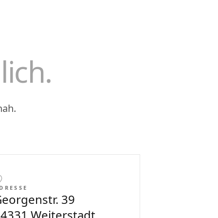
lich.
nah.
DRESSE
eorgenstr. 39
4331 Weiterstadt