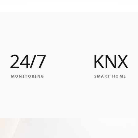
24/7
KNX
MONITORING
SMART HOME