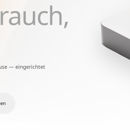
rauch,
use — eingerichtet
nen