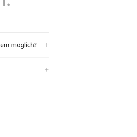
+
stem möglich?
+